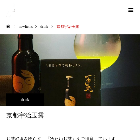
newitems
drink
京都宇治玉露
drink
京都宇治玉露
お茶好きを唸らす、「冷たいお茶」をご用意しています。