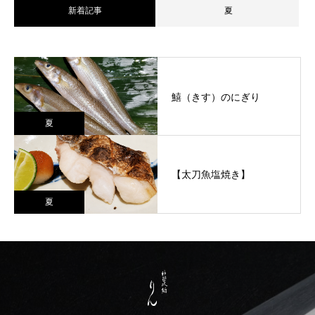
新着記事
夏
鱚（きす）のにぎり
夏
【太刀魚塩焼き】
夏