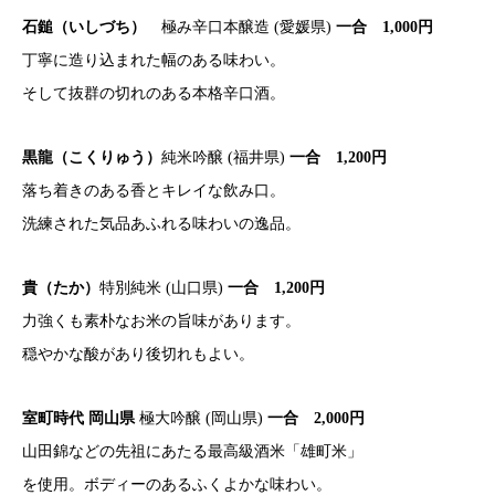
石鎚（いしづち）
極み辛口本醸造 (愛媛県)
一合 1,000円
丁寧に造り込まれた幅のある味わい。
そして抜群の切れのある本格辛口酒。
黒龍（こくりゅう）
純米吟醸 (福井県)
一合 1,200円
落ち着きのある香とキレイな飲み口。
洗練された気品あふれる味わいの逸品。
貴（たか）
特別純米 (山口県)
一合 1,200円
力強くも素朴なお米の旨味があります。
穏やかな酸があり後切れもよい。
室町時代 岡山県
極大吟醸 (岡山県)
一合 2,000円
山田錦などの先祖にあたる最高級酒米「雄町米」
を使用。ボディーのあるふくよかな味わい。