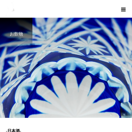
お飲物
-日本酒-