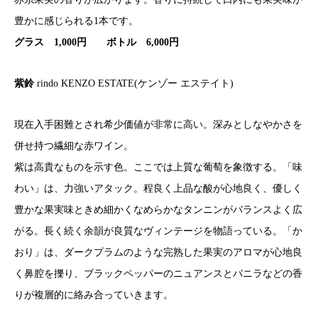
豊かに感じられる1本です。
グラス 1,000円 ボトル 6,000円
紫鈴
rindo KENZO ESTATE(ケンゾー エステイト)
現在入手困難とされ希少価値が非常に高い。深みとしなやかさを
併せ持つ繊細な赤ワイン。
紫は高貴なものを示す色。ここでは上質な葡萄を象徴する。「味
わい」は、力強いアタック。程良く上品な酸が心地良く、優しく
豊かな果実味ときめ細かくなめらかなタンニンがバランスよく広
がる。長く続く余韻が良質なヴィンテージを物語っている。「か
おり」は、ダークプラムのような完熟した果実のアロマが心地良
く鼻腔を擽り、ブラックペッパーのニュアンスとバニラなどの香
りが複層的に絡み合っていきます。